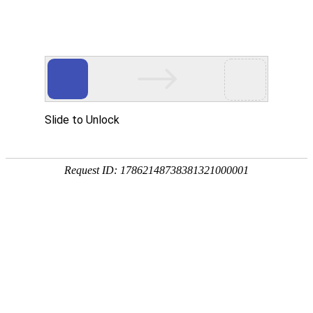
欢迎进入青岛洁净净化技术有限公司！
网站首页
关于我们
净化工程
您当前的位置 ：
首页
>>
净化工程
>>
无菌车间/无菌室