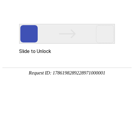
欢迎进入青岛洁净净化技术有限公司！
网站首页
关于我们
净化工程
您当前的位置 ：
首页
>>
净化工程
>>
无菌车间/无菌室