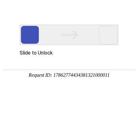
欢迎进入青岛洁净净化技术有限公司！
网站首页
关于我们
净化工程
您当前的位置 ：
首页
>>
净化工程
>>
无尘车间/无尘室