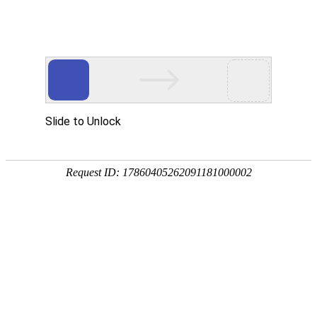
欢迎进入青岛洁净净化技术有限公司！
网站首页
关于我们
净化工程
您当前的位置 ：
首页
>>
净化工程
>>
无尘车间/无尘室