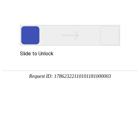
欢迎进入青岛洁净净化技术有限公司！
网站首页
关于我们
净化工程
您当前的位置 ：
首页
>>
净化工程
>>
饮料沙龙官网登录入口