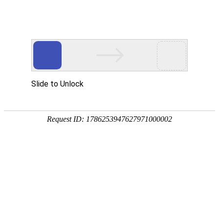
欢迎进入青岛洁净净化技术有限公司！
网站首页
关于我们
净化工程
您当前的位置 ：
首页
>>
净化工程
>>
洁净车间/厂房/室