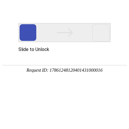
欢迎进入青岛洁净净化技术有限公司！
网站首页
关于我们
净化工程
您当前的位置 ：
首页
>>
新闻动态
>>
公司新闻
洁净净化第三届拔河比赛正式拉开帷幕
2023-07-12 17:11:46