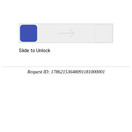
欢迎进入青岛洁净净化技术有限公司！
网站首页
关于我们
净化工程
您当前的位置 ：
首页
>>
净化工程
>>
化妆品厂沙龙官网登录入口