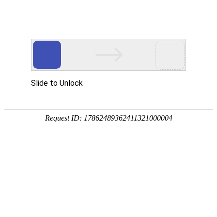
欢迎进入青岛洁净净化技术有限公司！
网站首页
关于我们
净化工程
您当前的位置 ：
首页
>>
净化工程
>>
医疗器械沙龙官网登录入口