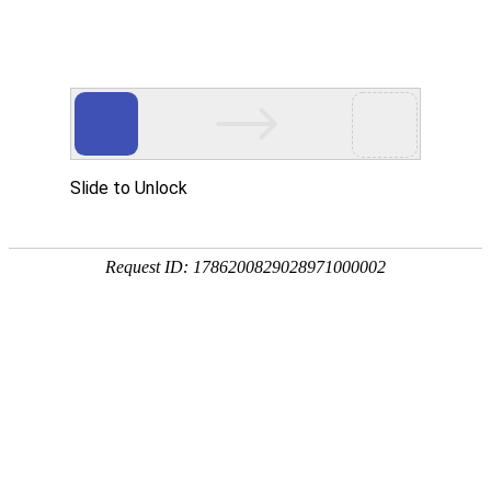
欢迎进入青岛洁净净化技术有限公司！
网站首页
关于我们
净化工程
您当前的位置 ：
首页
>>
净化工程
>>
超净车间/超净室