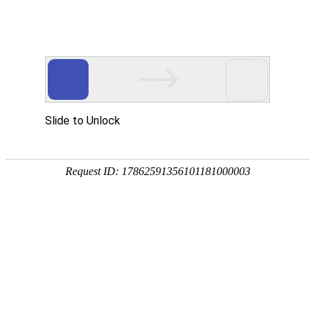
欢迎进入青岛洁净净化技术有限公司！
网站首页
关于我们
净化工程
您当前的位置 ：
首页
>>
净化产品
>>
彩钢板
防火彩钢板
2023-07-12 16:47:16
1578次